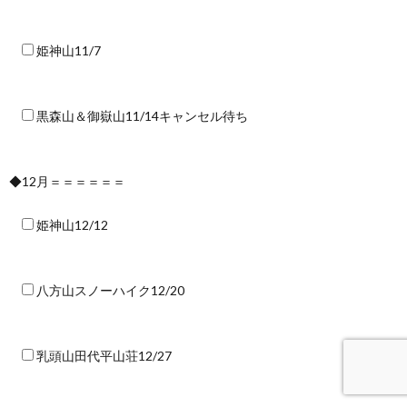
姫神山11/7
黒森山＆御嶽山11/14キャンセル待ち
◆12月＝＝＝＝＝＝
姫神山12/12
八方山スノーハイク12/20
乳頭山田代平山荘12/27