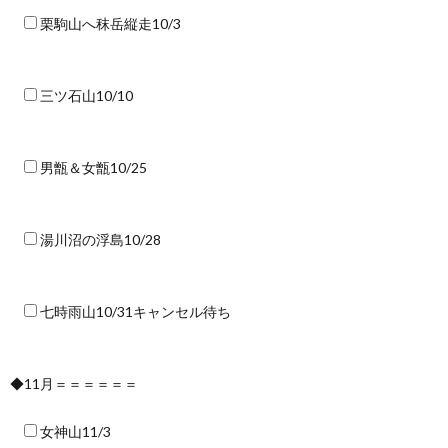
栗駒山へ秣岳縦走10/3
三ツ石山10/10
男甑＆女甑10/25
湯川沼の浮島10/28
七時雨山10/31キャンセル待ち
◆11月＝＝＝＝＝＝
女神山11/3