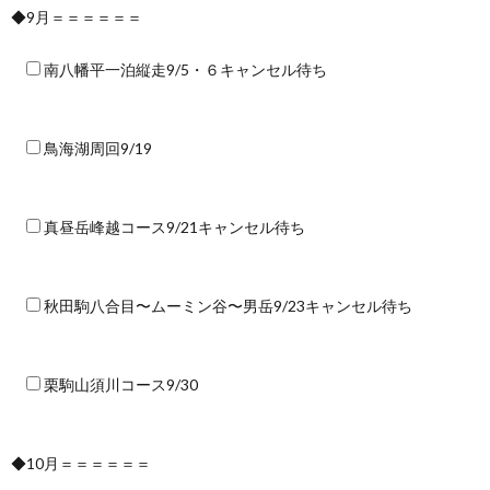
◆9月＝＝＝＝＝＝
南八幡平一泊縦走9/5・６キャンセル待ち
鳥海湖周回9/19
真昼岳峰越コース9/21キャンセル待ち
秋田駒八合目〜ムーミン谷〜男岳9/23キャンセル待ち
栗駒山須川コース9/30
◆10月＝＝＝＝＝＝