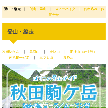
登山・縦走
|
低山・里山
|
スノーハイク
|
お申込み・お
問合せ
登山・縦走
秋田駒ケ岳
｜
鳥海山
｜
栗駒山
｜
姫神山（岩手県）
｜
南八幡平縦走
｜
三ツ石山
｜
真昼岳