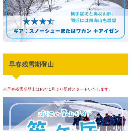
早春残雪期登山
※早春残雪期登山はR9年1月より受付スタートいたします。