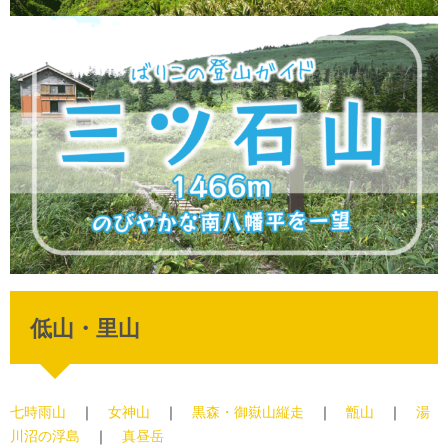
低山・里山
七時雨山
｜
女神山
｜
黒森・御嶽山縦走
｜
甑山
｜
湯
川沼の浮島
｜
真昼岳