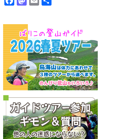
F
M
E
共
ac
as
m
有
e
to
ai
b
d
l
o
o
o
n
k