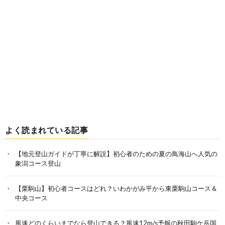
よく読まれている記事
【地元登山ガイドが丁寧に解説】初心者のための夏の鳥海山へ人気の
象潟コース登山
【栗駒山】初心者コースはどれ？いわかがみ平から東栗駒山コース＆
中央コース
風速どのくらいまでなら登山できる？風速12m/s予報の秋田駒ケ岳国