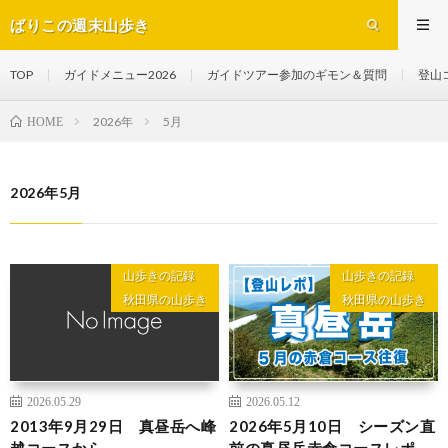
ばりこの週末山歩き
TOP
ガイドメニュー2026
ガイドツアー参加のギモン＆質問
登山
2026年
5月
HOME
2026年5月
山歩きの記録
山歩きの記録
秋田県の山歩き
秋田県の山歩き
2026.05.29
2026.05.12
2013年9月29日 真昼岳へ峰
2026年5月10日 シーズン直
越コースから
前の真昼岳赤倉コースレポ