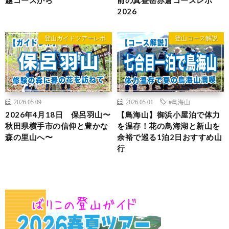
2026
登山ガイドツアーレポ
登山コース解説
2026.05.09
2026.05.01
#鳥海山
2026年4月18日 保呂羽山〜
【鳥海山】御浜小屋泊で体力
秋田県横手市の信仰と豊かな
を温存！花の鳥海湖と新山を
森の里山へ〜
余裕で巡る1泊2日おすすめ山
行