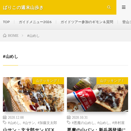
ばりこの週末山歩き
TOP
ガイドメニュー2026
ガイドツアー参加のギモン＆質問
登山
#山めし
HOME
#山めし
山クッキング！
山クッキング！
2020.12.08
2020.10.31
#山めし
,
#山サン
,
#加藤文太郎
#悪魔の山めし
,
#山めし
,
#井村屋
山サン：文太郎サンドEX
悪魔の山パン：新兵器登場に