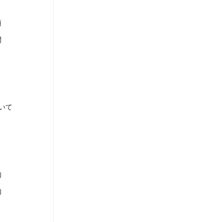
須
間
いて
的
的