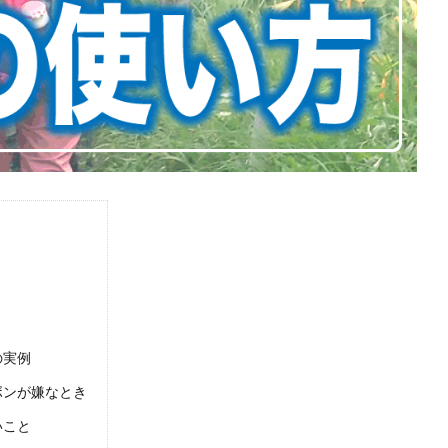
の実例
ボンが嫌なとき
いこと