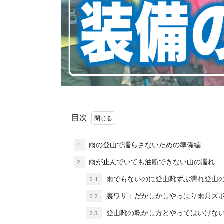
目次
雨の登山で濡らさないための準備編
1.
雨が止んでいても油断できない山の濡れ
2.
雨でもないのに登山靴ずぶ濡れ登山
2.1.
裏ワザ：だがしかしやっぱり雨具ズ
2.2.
登山靴の乾かし方とやってはいけな
2.3.