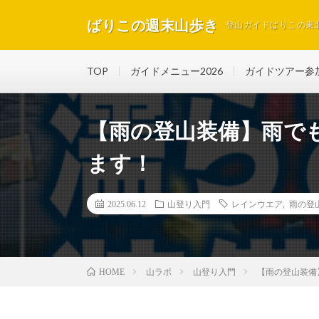
ばりこの週末山歩き
登山ガイドばりこの東
TOP
ガイドメニュー2026
ガイドツアー参
【雨の登山装備】雨で
ます！
2025.06.12
山登り入門
レインウエア
,
雨の登
山ラボ
山登り入門
【雨の登山装備
HOME