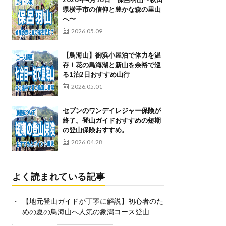
県横手市の信仰と豊かな森の里山
へ〜
2026.05.09
【鳥海山】御浜小屋泊で体力を温
存！花の鳥海湖と新山を余裕で巡
る1泊2日おすすめ山行
2026.05.01
セブンのワンデイレジャー保険が
終了。登山ガイドおすすめの短期
の登山保険おすすめ。
2026.04.28
よく読まれている記事
【地元登山ガイドが丁寧に解説】初心者のた
めの夏の鳥海山へ人気の象潟コース登山