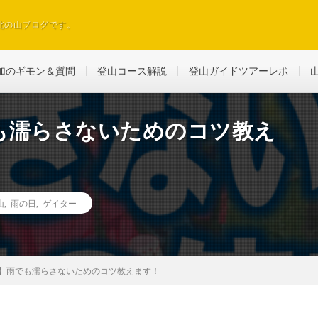
北の山ブログです。
加のギモン＆質問
登山コース解説
登山ガイドツアーレポ
も濡らさないためのコツ教え
山
,
雨の日
,
ゲイター
】雨でも濡らさないためのコツ教えます！