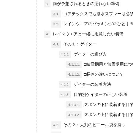
雨が予想されるときの濡れない準備
3.
ゴアテックスでも撥水スプレーは必
3.1.
レインウエアのパッキングのひと手
3.2.
レインウエアと一緒に用意したい装備
4.
その１：ゲイター
4.1.
ゲイターの選び方
4.1.1.
□積雪期用と無雪期用につ
4.1.1.1.
□長さの違いについて
4.1.1.2.
ゲイターの装着方法
4.1.2.
目的別ゲイターの正しい装着
4.1.3.
ズボンの下に装着する目
4.1.3.1.
ズボンの上に装着する目
4.1.3.2.
その２：大判のビニール袋を持つ
4.2.