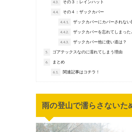
その３：レインハット
4.3.
その４：ザックカバー
4.4.
ザックカバーにカバーされない
4.4.1.
ザックカバーを忘れてしまった
4.4.2.
ザックカバー他に使い道は？
4.4.3.
ゴアテックスなのに濡れてしまう理由
5.
まとめ
6.
関連記事はコチラ！
6.1.
雨の登山で濡らさないた