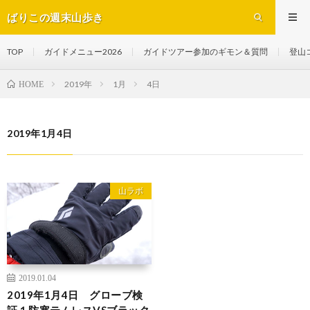
ばりこの週末山歩き
TOP
ガイドメニュー2026
ガイドツアー参加のギモン＆質問
登山
2019年
1月
4日
HOME
2019年1月4日
山ラボ
2019.01.04
2019年1月4日 グローブ検
証１防寒テムレスVSブラック